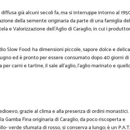
 diffusa già alcuni secoli fa, ma si interruppe intorno al 195
azione della semente originaria da parte di una famiglia del
a e Valorizzazione dell’Aglio di Caraglio, in cui i produttor
sidio Slow Food: ha dimensioni piccole, sapore dolce e delica
 giugno ed è pronto per essere consumato dopo 40 giorni di
er carni e tartine, il sale all’aglio, l’aglio marinato e quell
Medioevo, grazie al clima e alla presenza di ordini monastici.
a Gamba Fina originaria di Caraglio, da poco riscoperta e
lo- verde sfumata di rosso, si conserva a lungo; è un P.A.T