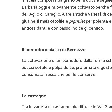
miscela composta da grano per il 60% e segale p
Barbarià oggi è nuovamente coltivato perché fa
dell’Aglio di Caraglio. Altre antiche varietà di c
glutine, il mais ottofile e
pignulet
per polenta e 
antiossidanti e con basso indice glicemico.
Il pomodoro piatto di Bernezzo
La coltivazione di un pomodoro dalla forma schia
buccia sottile e polpa dolce, profumata e gusto
consumata fresca che per le conserve.
Le castagne
Tra le varietà di castagne più diffuse in Val Gr