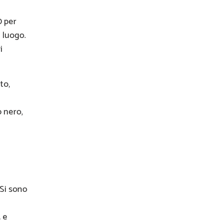
0 per
 luogo.
i
to,
o nero,
 Si sono
. e