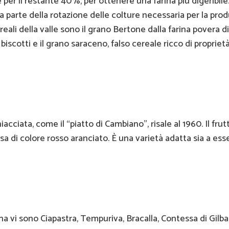
er il restante 40%, per ottenere una farina più digeribile. 
 parte della rotazione delle colture necessaria per la pro
ereali della valle sono il grano Bertone dalla farina povera di
biscotti e il grano saraceno, falso cereale ricco di propriet
cciata, come il “piatto di Cambiano”, risale al 1960. Il frut
sa di colore rosso aranciato. È una varietà adatta sia a ess
ana vi sono Ciapastra, Tempuriva, Bracalla, Contessa di Gilba