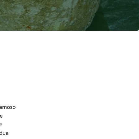
 famoso
 e
te
 due