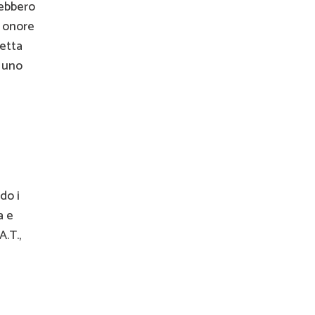
rebbero
o onore
etta
i uno
do i
a e
A.T.,