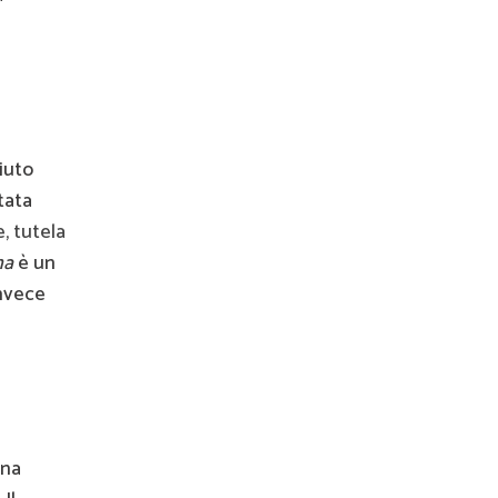
iuto
tata
, tutela
na
è un
nvece
una