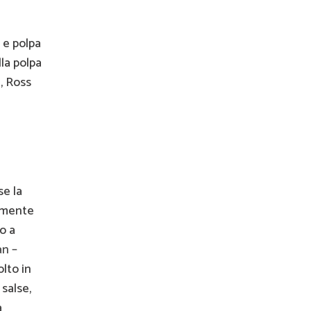
 e polpa
lla polpa
, Ross
se la
camente
o a
an –
olto in
salse,
a