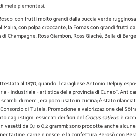
 di mele piemontesi.
 Bosco, con frutti molto grandi dalla buccia verde rugginosa
l Maira, con polpa croccante, la Fornas con grandi frutti da
tta di Champagne, Ross Giambon, Ross Giachè, Bella di Barge
attestata al 1870, quando il caragliese Antonio Delpuy espo
ia - industriale - artistica della provincia di Cuneo". Anti
scambi di merci, era poco usato in cucina; è stato rilanciat
l
Consorzio di Tutela, Promozione e valorizzazione del Söfr
ato dagli stigmi essiccati dei fiori del
Crocus sativus
, è racc
in vasetti da 0,1 o 0,2 grammi; sono prodotte anche alcune 
 per tartine, carne e pesce, e la confettura Perosö con Per